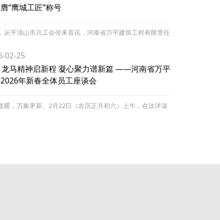
膺“鹰城工匠”称号
，从平顶山市总工会传来喜讯，河南省万平建筑工程有限责任
总经理、总工程师王骞被认定为“鹰城工匠”。“鹰城工匠”是由
工会和市人社局联
6-02-25
龙马精神启新程 凝心聚力谱新篇 ——河南省万平
2026年新春全体员工座谈会
送暖，万象更新。2月22日（农历正月初六）上午，在这洋溢
日喜庆的日子里，河南省万平公司召开了2026年新春全体员
谈会。公司董事长