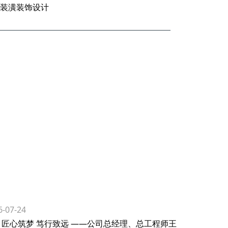
内装潢装饰设计
创领天下 智
6-07-24
匠心筑梦 笃行致远 ——公司总经理、总工程师王