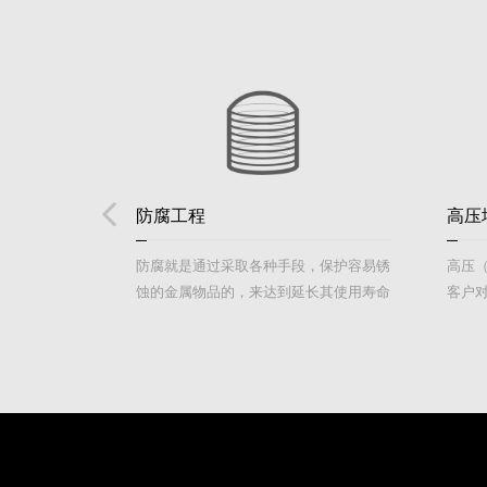
防腐工程
高压
的分部工程，
防腐就是通过采取各种手段，保护容易锈
高压（
顶、轻质隔
蚀的金属物品的，来达到延长其使用寿命
客户
饰、裱糊和软
的目的，通常采用化学防腐、物理防腐、
部工程
电化学防腐等方法