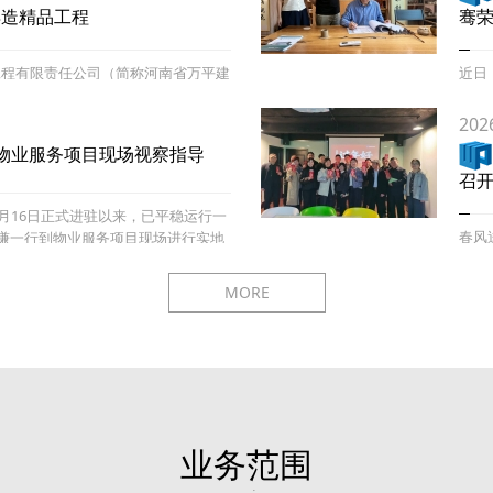
工再造精品工程
骞荣
工程有限责任公司（简称河南省万平建
近日
绿化提升工程全面推进，中国平煤神马
公司
市总
202
物业服务项目现场视察指导
召开
2月16日正式进驻以来，已平稳运行一
春风
王谦一行到物业服务项目现场进行实地
着节
工座
MORE
业务范围