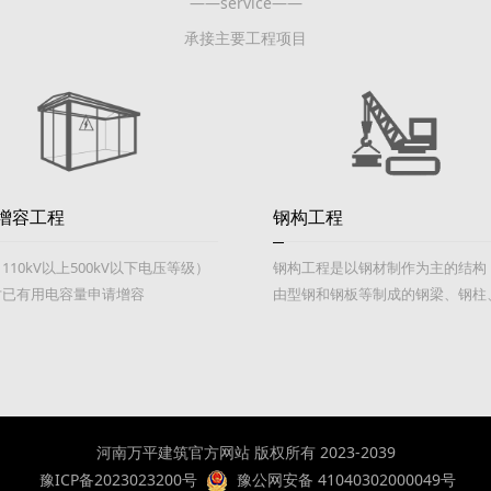
——service——
承接主要工程项目
增容工程
钢构工程
110kV以上500kV以下电压等级）
钢构工程是以钢材制作为主的结构
对已有用电容量申请增容
由型钢和钢板等制成的钢梁、钢柱
架等构件组成，各构件或部件之间
用焊缝、螺栓或铆钉连接，是主要
结构类型之一。因其自重较轻，且
便，广泛应用于大型厂房、桥梁、
超高层等领域
河南万平建筑官方网站 版权所有 2023-2039
豫ICP备2023023200号
豫公网安备 41040302000049号