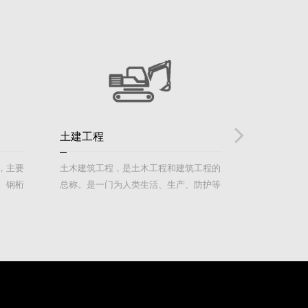
土建工程
装饰装修
，主要
土木建筑工程，是土木工程和建筑工程的
装饰装修是
、钢桁
总称。是一门为人类生活、生产、防护等
其内容包括
通常采
活动建造各类设施与场所的工程学科，涵
墙、饰面板(
的建筑
盖了地上、地下、陆地、水上、水下等各
包、细部、
施工简
范畴内的房屋、道路、铁路、机场、桥
场馆、
梁、水利、港口、隧道、给排水、防护等
诸工程范围内的设施与场所内的建筑物、
构筑物、工程物的建设，其既包括工程建
造过程中的勘测、设计、施工、养护、管