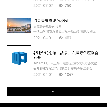
之后，河南省万平建筑工程有限责任公司高度重
2021-07-07
750
视，董事长王骞亲自部署，抽调精兵强，组建精
干队伍，建设、布展两项工作兵分两路，双管齐
下，同步进行。一方面施工班组克服天气、现场
点亮青春燃烧的校园
条件等不利因素，加班加点，精细施工；另一方
点亮青春燃烧的校园 ——
面布展班组查档案，请教相关专家、学者，走访
平顶山学院电力增容工程平顶山学院崇文校区电
王来湾村及周边村群众，并寻求祁
力增容工程、湖滨校区体育馆电源
2021-04-01
483
祁建华纪念馆（故居）布展筹备座谈会
召开
2021年 3月4日上午，在郏县堂街镇政府会议室
召开祁建华纪念馆（故居）布展筹备座谈会，堂
街镇副书记李艳飞，王来湾村党支部书记兼村主
2021-04-01
1067
任汪新富，卫东区政协常委、卫东区诸葛亮文化
研究会会长、国家级设计师、河南省万平建筑工
程有限责任公司董事长、总经理王骞，郏县原邮
电局副局长、祁建华速成识字研究中心主任、全
国集中识字研究会常务理事刘顺庭，郏县文化广
电和旅游局文物保护管理所原所长魏如江，政协
郏县文